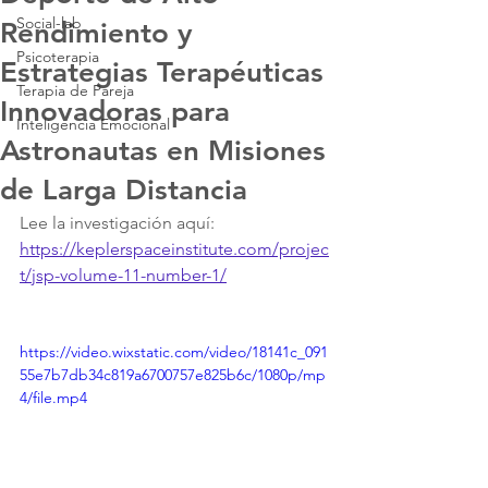
Social-lab
Rendimiento y
Psicoterapia
Estrategias Terapéuticas
Terapia de Pareja
Innovadoras para
Inteligencia Emocional
Astronautas en Misiones
de Larga Distancia
Lee la investigación aquí: 
https://keplerspaceinstitute.com/projec
t/jsp-volume-11-number-1/
https://video.wixstatic.com/video/18141c_091
55e7b7db34c819a6700757e825b6c/1080p/mp
4/file.mp4