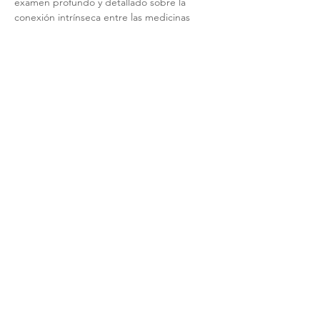
examen profundo y detallado sobre la 
conexión intrínseca entre las medicinas 
tradicionales y el acompañamiento 
terapéutico, utilizando como hilo conductor 
la sabiduría ancestral y las prácticas del 
Abuelo Cristino, así como las enseñanzas 
del Calpulli Cuauhtinchan Ocuilan. Durante 
esta sesión, se abordarán una serie de 
temas fundamentales que son cruciales 
para comprender la interrelación entre la 
espiritualidad, la cultura y la sanación. Entre 
los temas a tratar se incluyen:
Show More
Share this event