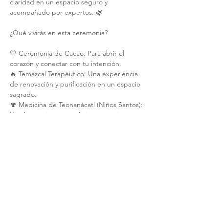
claridad en un espacio seguro y 
acompañado por expertos. 🌿
¿Qué vivirás en esta ceremonia?
🤍 Ceremonia de Cacao: Para abrir el 
corazón y conectar con tu intención.
🔥 Temazcal Terapéutico: Una experiencia 
de renovación y purificación en un espacio 
sagrado.
🍄 Medicina de Teonanácatl (Niños Santos): 
Una herramienta para la introspección, 
expansión de conciencia y sanación 
profunda.
Show More
Share this event