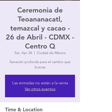
Ceremonia de
Teoananacatl,
temazcal y cacao -
26 de Abril - CDMX -
Centro Q
Sat, Apr 26
  |  
Ciudad de México
Sanación profunda para el cambio que
buscas
Las entradas no están a la venta
Ver otros eventos
Time & Location