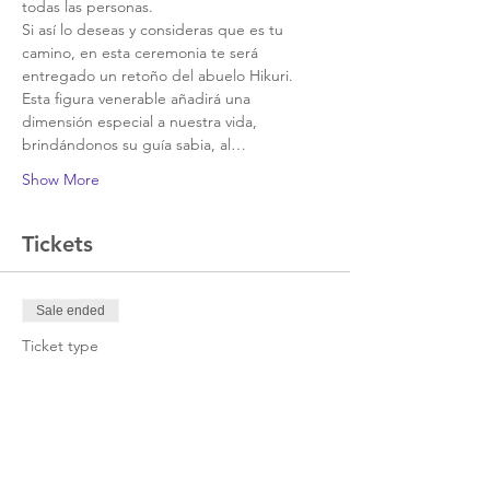
todas las personas.
Si así lo deseas y consideras que es tu 
camino, en esta ceremonia te será 
entregado un retoño del abuelo Hikuri. 
Esta figura venerable añadirá una 
dimensión especial a nuestra vida, 
brindándonos su guía sabia, al…
Show More
Tickets
Sale ended
Ticket type
Entrega de Altar espejo
Price
From MX$1,000.00 to
MX$1,300.00