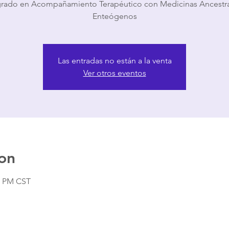
rado en Acompañamiento Terapéutico con Medicinas Ancestra
Enteógenos
Las entradas no están a la venta
Ver otros eventos
on
30 PM CST