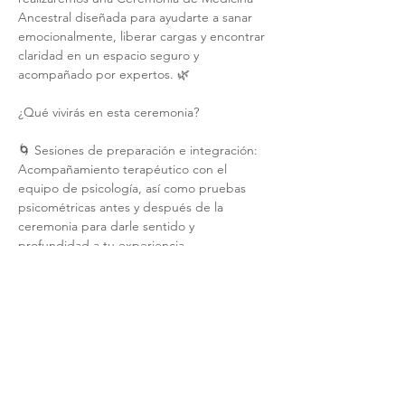
Ancestral diseñada para ayudarte a sanar 
emocionalmente, liberar cargas y encontrar 
claridad en un espacio seguro y 
acompañado por expertos. 🌿
¿Qué vivirás en esta ceremonia?
🌀 Sesiones de preparación e integración: 
Acompañamiento terapéutico con el 
equipo de psicología, así como pruebas 
psicométricas antes y después de la 
ceremonia para darle sentido y 
profundidad a tu experiencia.
🔥 Temazcal Terapéutico: Una experiencia 
de renovación y purificación en un espacio 
sagrado.
Show More