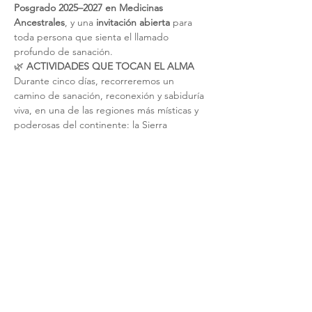
Posgrado 2025–2027 en Medicinas 
Ancestrales
, y una 
invitación abierta
 para 
toda persona que sienta el llamado 
profundo de sanación.
🌿 
ACTIVIDADES QUE TOCAN EL ALMA
Durante cinco días, recorreremos un 
camino de sanación, reconexión y sabiduría 
viva, en una de las regiones más místicas y 
poderosas del continente: la Sierra 
Mazateca. Cada actividad ha sido 
cuidadosamente elegida para acompañarte 
en un proceso profundo, seguro y sagrado.
Show More
Share this event