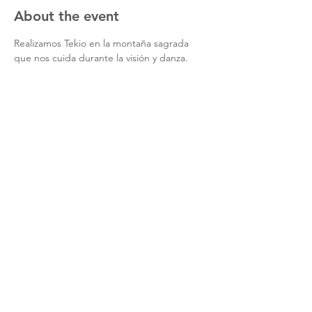
About the event
Realizamos Tekio en la montaña sagrada 
que nos cuida durante la visión y danza.
Share this event
contact us
subscription form