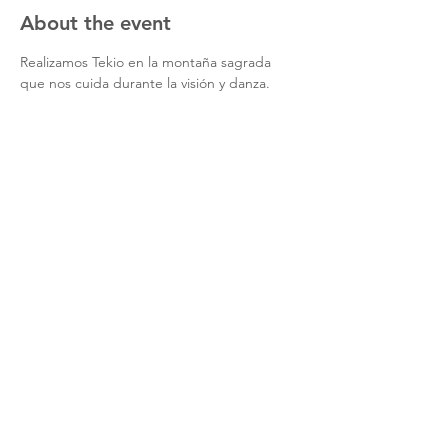
About the event
Realizamos Tekio en la montaña sagrada 
que nos cuida durante la visión y danza.
Share this event
contact us
subscription form