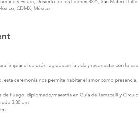
umano y Estudi, Desierto de los Leones 8221, San Mateo Tlalt
 México, CDMX, México
ent
ra limpiar el corazón, agradecer la vida y reconectar con lo ese
o, esta ceremonia nos permite habitar el amor como presencia,
 de Fuego, diplomado/maestría en Guía de Temzcalli y Círculo
rado 3:30 pm
 pm