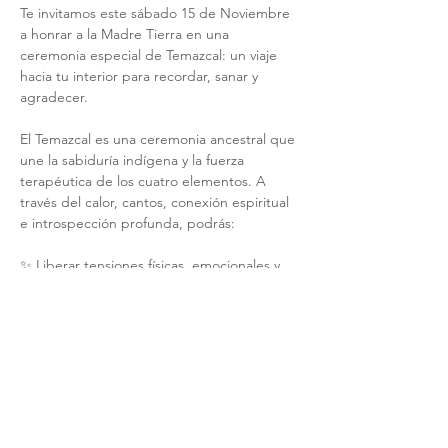
Te invitamos este sábado 15 de Noviembre  
a honrar a la Madre Tierra en una 
ceremonia especial de Temazcal: un viaje 
hacia tu interior para recordar, sanar y 
agradecer.
El Temazcal es una ceremonia ancestral que 
une la sabiduría indígena y la fuerza 
terapéutica de los cuatro elementos. A 
través del calor, cantos, conexión espiritual 
e introspección profunda, podrás:
✨ Liberar tensiones físicas, emocionales y 
mentales.
✨ Reconectar con tus raíces y la energía 
maternal de Tonantzin.
Show More