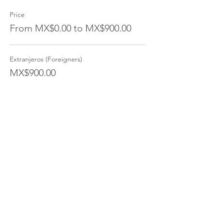
Price
From MX$0.00 to MX$900.00
Extranjeros (Foreigners)
MX$900.00
Expats
MX$555.00
Nacionalidad Mexicana
MX$444.00
More prices (2)