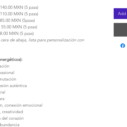
140.00 MXN (5 pzas)
Add 
110.00 MXN (5 pzas)
85.00 MXN (5pzas)
 55.00 MXN (5 pzas)
8.00 MXN (5 pzas)
era de abeja, lista para personalización con
nergéticos):
ación
pasional
smutación
sión auténtica
ral
ura
ón, conexión emocional
, creatividad
n del corazón
abundancia