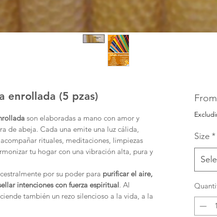
a enrollada (5 pzas)
Fro
Excludi
nrollada
son elaboradas a mano con amor y
ura de abeja. Cada una emite una luz cálida,
Size
*
a acompañar rituales, meditaciones, limpiezas
monizar tu hogar con una vibración alta, pura y
Sele
ncestralmente por su poder para
purificar el aire,
sellar intenciones con fuerza espiritual
. Al
Quanti
ciende también un rezo silencioso a la vida, a la