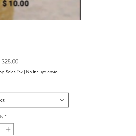
Sale
m
$28.00
Price
ng Sales Tax
|
No incluye envío
ct
ty
*