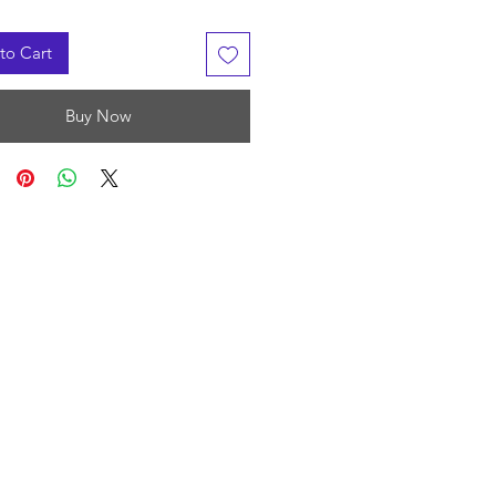
to Cart
Buy Now