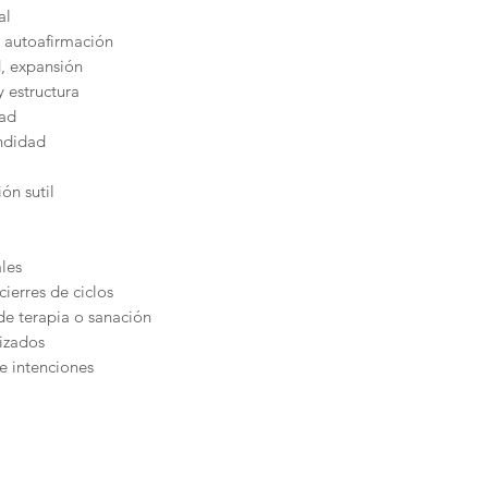
al
 autoafirmación
d, expansión
y estructura
dad
undidad
ón sutil
les
cierres de ciclos
e terapia o sanación
izados
e intenciones