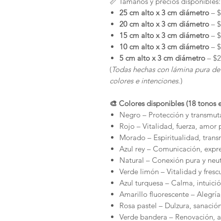
📏 Tamaños y precios disponibles:
25 cm alto x 3 cm diámetro
– $
20 cm alto x 3 cm diámetro
– $
15 cm alto x 3 cm diámetro
– $
10 cm alto x 3 cm diámetro
– $
5 cm alto x 3 cm diámetro
– $2
(
Todas hechas con lámina pura de c
colores e intenciones.
)
🎨 Colores disponibles (18 tonos e
Negro – Protección y transmut
Rojo – Vitalidad, fuerza, amor 
Morado – Espiritualidad, tran
Azul rey – Comunicación, expre
Natural – Conexión pura y neut
Verde limón – Vitalidad y fresc
Azul turquesa – Calma, intuici
Amarillo fluorescente – Alegría
Rosa pastel – Dulzura, sanació
Verde bandera – Renovación, 