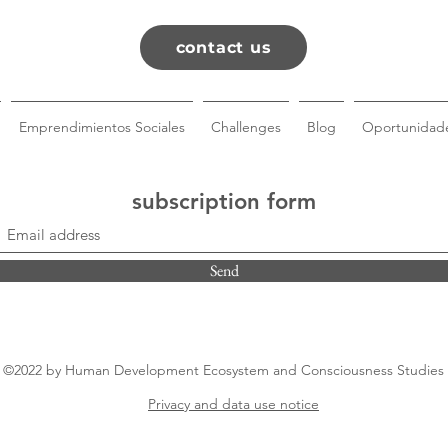
contact us
Emprendimientos Sociales
Challenges
Blog
Oportunidade
subscription form
Send
©2022 by Human Development Ecosystem and Consciousness Studies
Privacy and data use notice