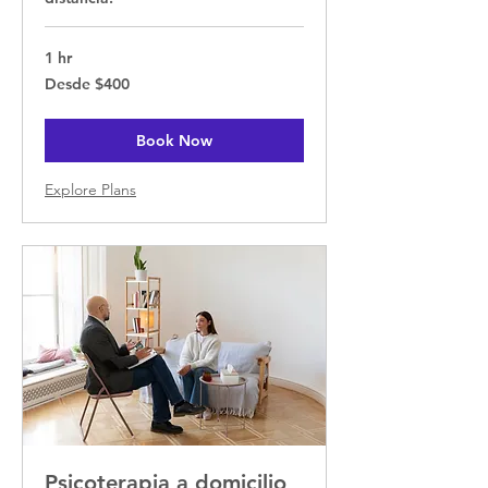
1 hr
Desde
Desde $400
$400
Book Now
Explore Plans
Psicoterapia a domicilio