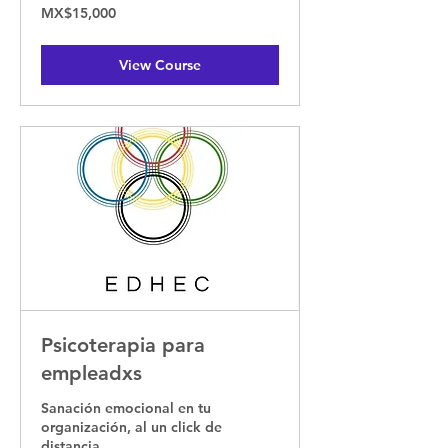
15,000
MX$15,000
Mexican
pesos
View Course
Psicoterapia para
empleadxs
Sanación emocional en tu
organización, al un click de
distancia.