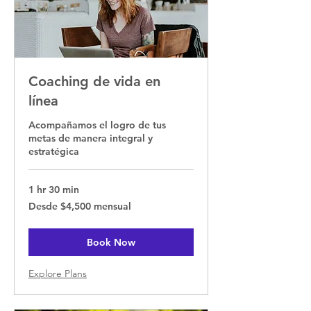
Coaching de vida en
línea
Acompañamos el logro de tus
metas de manera integral y
estratégica
1 hr 30 min
Desde
Desde $4,500 mensual
$4,500
mensual
Book Now
Explore Plans