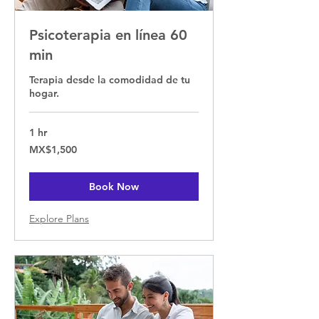
Psicoterapia en línea 60
min
Terapia desde la comodidad de tu
hogar.
1 hr
1,500
MX$1,500
Mexican
pesos
Book Now
Explore Plans