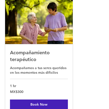
Acompañamiento
terapéutico
Acompañamos a tus seres queridos
en los momentos más difíciles
1 hr
300
MX$300
Mexican
pesos
Book Now