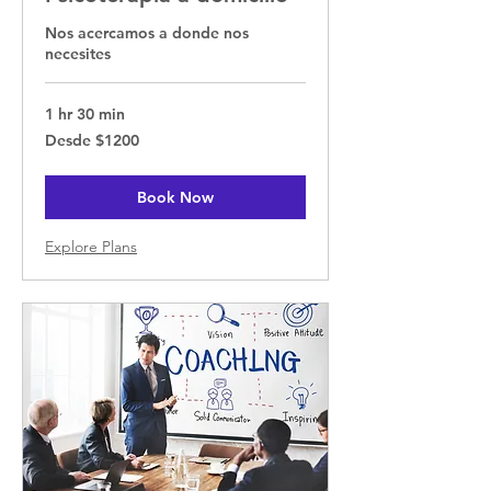
Nos acercamos a donde nos
necesites
1 hr 30 min
Desde
Desde $1200
$1200
Book Now
Explore Plans