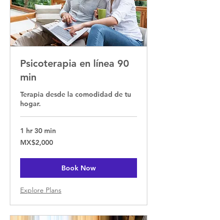
Psicoterapia en línea 90
min
Terapia desde la comodidad de tu
hogar.
1 hr 30 min
2,000
MX$2,000
Mexican
pesos
Book Now
Explore Plans