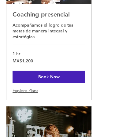
Coaching presencial
Acompañamos el logro de tus
metas de manera integral y
estratégica
1 hr
1,200
MX$1,200
Mexican
pesos
Book Now
Explore Plans