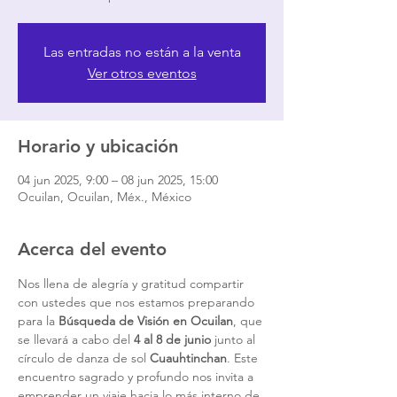
Las entradas no están a la venta
Ver otros eventos
Horario y ubicación
04 jun 2025, 9:00 – 08 jun 2025, 15:00
Ocuilan, Ocuilan, Méx., México
Acerca del evento
Nos llena de alegría y gratitud compartir 
con ustedes que nos estamos preparando 
para la 
Búsqueda de Visión en Ocuilan
, que 
se llevará a cabo del 
4 al 8 de junio
 junto al 
círculo de danza de sol 
Cuauhtinchan
. Este 
encuentro sagrado y profundo nos invita a 
emprender un viaje hacia lo más interno de 