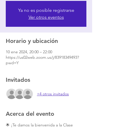
Ya no es posible registrarse
Ver otros eventos
Horario y ubicación
10 ene 2024, 20:00 – 22:00
https://us02web.zoom.us/j/83918349493?
pwd=Y
Invitados
+4 otros invitados
Acerca del evento
🌟 ¡Te damos la bienvenida a la Clase 