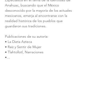
Especialista en el tema de la identidad de 
Anahuac, buscando que el México 
desconocido por la mayoría de los actuales 
mexicanos, emerja al encontrarse con la 
realidad histórica de los pueblos que 
guardaron sus tradiciones.

Publicaciones de su autoría:

• La Dieta Azteca

• Raíz y Sentir de Mujer

• Tlahtollotl, Narraciones

•…
Mostrar más
Entradas
Venta finalizada
Tipo de entrada
La cuenta del Tiempo