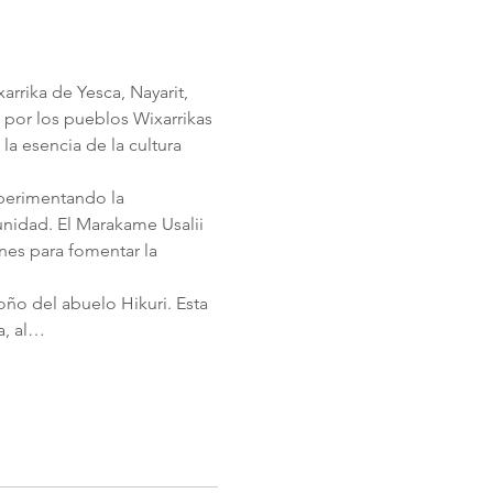
rrika de Yesca, Nayarit, 
or los pueblos Wixarrikas 
a esencia de la cultura 
xperimentando la 
nidad. El Marakame Usalii 
nes para fomentar la 
oño del abuelo Hikuri. Esta 
a, al…