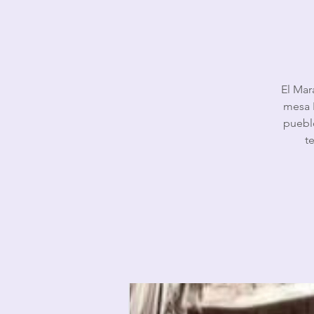
El Mar
mesa 
pueblo
t