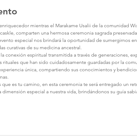
ento
enriquecedor mientras el Marakame Usalii de la comunidad Wixa
askle, comparten una hermosa ceremonia sagrada preservada p
 evento especial nos brindará la oportunidad de sumergirnos en l
ndas curativas de su medicina ancestral.
 la conexión espiritual transmitida a través de generaciones, e
as rituales que han sido cuidadosamente guardadas por la comu
 experiencia única, compartiendo sus conocimientos y bendicio
nas.
as que es tu camino, en esta ceremonia te será entregado un ret
a dimensión especial a nuestra vida, brindándonos su guía sabi