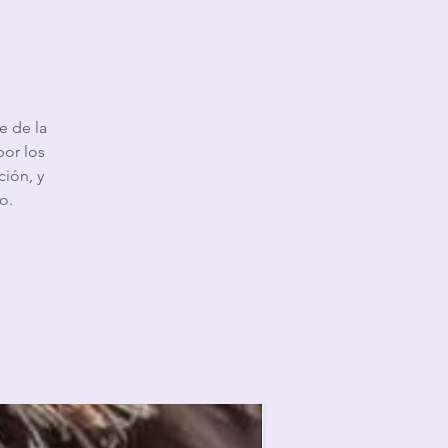
e de la
or los
ción, y
o.