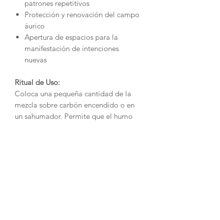
patrones repetitivos
Protección y renovación del campo
áurico
Apertura de espacios para la
manifestación de intenciones
nuevas
Ritual de Uso:
Coloca una pequeña cantidad de la
mezcla sobre carbón encendido o en
un sahumador. Permite que el humo
bañe el espacio, los objetos sagrados
o tu propio cuerpo, acompañando el
acto con oraciones de limpieza y
renacimiento.
Uso Sugerido:
Antes de rituales, al terminar ciclos,
después de visitas o reuniones
cargadas, y en momentos de sanación