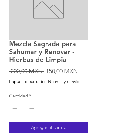
Mezcla Sagrada para
Sahumar y Renovar -
Hierbas de Limpia
Precio
Precio
 200,00 MXN 
150,00 MXN
de
Impuesto excluido
|
No incluye envío
oferta
Cantidad
*
Agregar al carrito