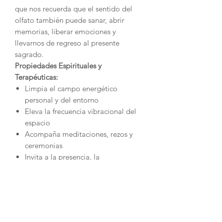
que nos recuerda que el sentido del
olfato también puede sanar, abrir
memorias, liberar emociones y
llevarnos de regreso al presente
sagrado.
Propiedades Espirituales y
Terapéuticas:
Limpia el campo energético
personal y del entorno
Eleva la frecuencia vibracional del
espacio
Acompaña meditaciones, rezos y
ceremonias
Invita a la presencia, la
introspección y el gozo
Ritual de Uso:
Enciende la punta de la varita y deja
que la llama arda unos segundos.
Sopla suavemente hasta que sólo