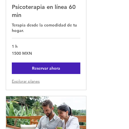
Psicoterapia en línea 60
min
Terapia desde la comodidad de tu
hogar.
1 h
1500
1500 MXN
pesos
mexicanos
Reservar ahora
Explorar planes