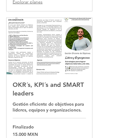
Explorar planes
OKR´s, KPI´s and SMART
leaders
Gestión eficiente de objetivos para
líderes, equipos y organizaciones.
Finalizado
15.000
15.000 MXN
pesos