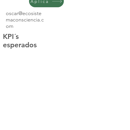
Aplica
oscar@ecosiste
maconsciencia.c
om
KPI´s
esperados