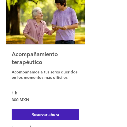
Acompañamiento
terapéutico
Acompañamos a tus seres queridos
en los momentos más difíciles
1 h
300
300 MXN
pesos
mexicanos
Reservar ahora