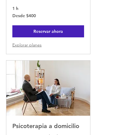
1 h
Desde
Desde $400
$400
Reservar ahora
Explorar planes
Psicoterapia a domicilio