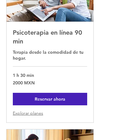
Psicoterapia en línea 90
min
Terapia desde la comodidad de tu
hogar.
1 h 30 min
2000
2000 MXN
pesos
mexicanos
Reservar ahora
Explorar planes