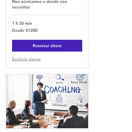
Nos acercamos a donde nos
necesites
1 h 30 min
Desde
Desde $1200
$1200
Reservar ahora
Explorar planes