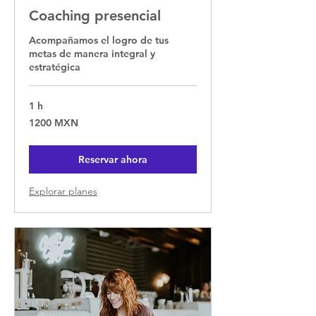
Coaching presencial
Acompañamos el logro de tus
metas de manera integral y
estratégica
1 h
1200
1200 MXN
pesos
mexicanos
Reservar ahora
Explorar planes