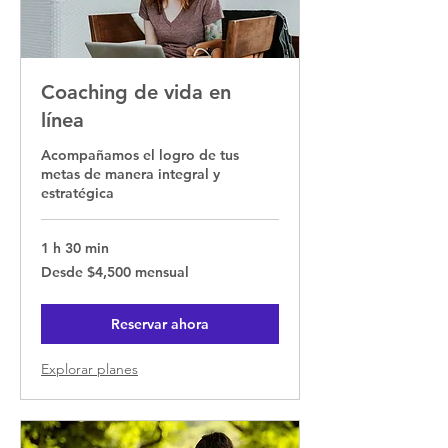
Coaching de vida en
línea
Acompañamos el logro de tus
metas de manera integral y
estratégica
1 h 30 min
Desde
Desde $4,500 mensual
$4,500
mensual
Reservar ahora
Explorar planes